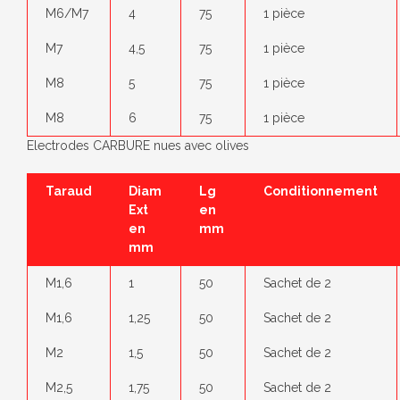
M6/M7
4
75
1 pièce
M7
4,5
75
1 pièce
M8
5
75
1 pièce
M8
6
75
1 pièce
Electrodes CARBURE nues avec olives
Taraud
Diam
Lg
Conditionnement
Ext
en
en
mm
mm
M1,6
1
50
Sachet de 2
M1,6
1,25
50
Sachet de 2
M2
1,5
50
Sachet de 2
M2,5
1,75
50
Sachet de 2