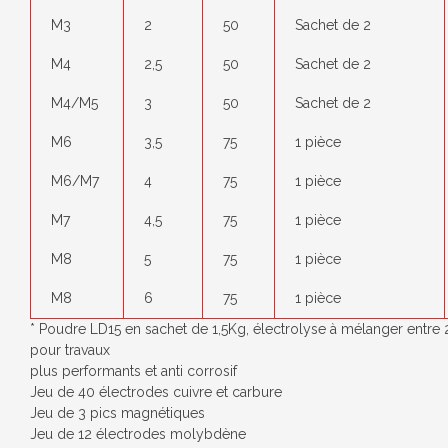
M3
2
50
Sachet de 2
M4
2,5
50
Sachet de 2
M4/M5
3
50
Sachet de 2
M6
3,5
75
1 pièce
M6/M7
4
75
1 pièce
M7
4,5
75
1 pièce
M8
5
75
1 pièce
M8
6
75
1 pièce
* Poudre LD15 en sachet de 1,5Kg, électrolyse à mélanger entre 25
pour travaux
plus performants et anti corrosif
Jeu de 40 électrodes cuivre et carbure
Jeu de 3 pics magnétiques
Jeu de 12 électrodes molybdène