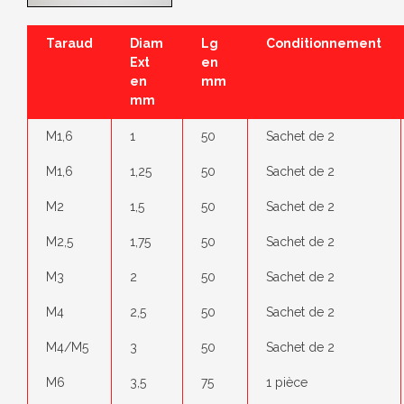
Taraud
Diam
Lg
Conditionnement
Ext
en
en
mm
mm
M1,6
1
50
Sachet de 2
M1,6
1,25
50
Sachet de 2
M2
1,5
50
Sachet de 2
M2,5
1,75
50
Sachet de 2
M3
2
50
Sachet de 2
M4
2,5
50
Sachet de 2
M4/M5
3
50
Sachet de 2
M6
3,5
75
1 pièce